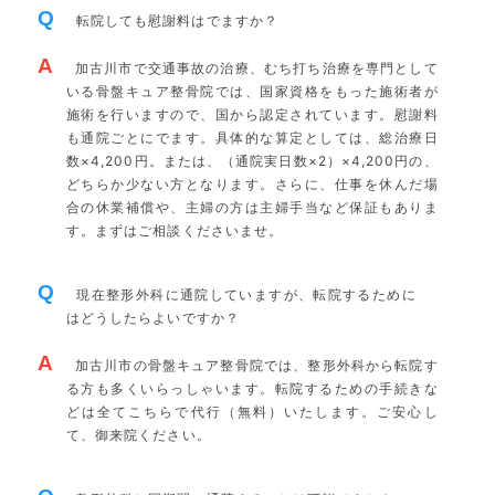
Q
転院しても慰謝料はでますか？
A
加古川市で交通事故の治療、むち打ち治療を専門として
いる骨盤キュア整骨院では、国家資格をもった施術者が
施術を行いますので、国から認定されています。慰謝料
も通院ごとにでます。具体的な算定としては、総治療日
数×4,200円。または、（通院実日数×2）×4,200円の、
どちらか少ない方となります。さらに、仕事を休んだ場
合の休業補償や、主婦の方は主婦手当など保証もありま
す。まずはご相談くださいませ。
Q
現在整形外科に通院していますが、転院するために
はどうしたらよいですか？
A
加古川市の骨盤キュア整骨院では、整形外科から転院す
る方も多くいらっしゃいます。転院するための手続きな
どは全てこちらで代行（無料）いたします。ご安心し
て、御来院ください。