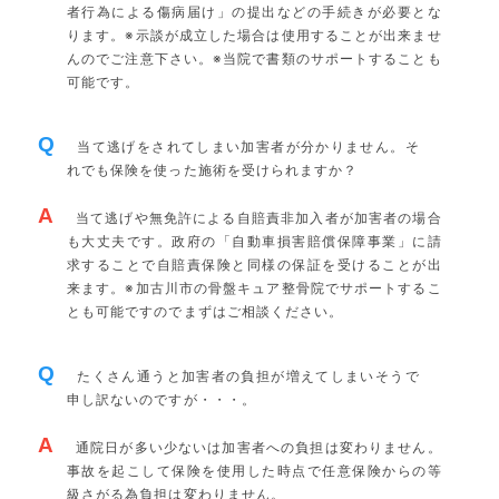
者行為による傷病届け」の提出などの手続きが必要とな
ります。※示談が成立した場合は使用することが出来ませ
んのでご注意下さい。※当院で書類のサポートすることも
可能です。
Q
当て逃げをされてしまい加害者が分かりません。そ
れでも保険を使った施術を受けられますか？
A
当て逃げや無免許による自賠責非加入者が加害者の場合
も大丈夫です。政府の「自動車損害賠償保障事業」に請
求することで自賠責保険と同様の保証を受けることが出
来ます。※加古川市の骨盤キュア整骨院でサポートするこ
とも可能ですのでまずはご相談ください。
Q
たくさん通うと加害者の負担が増えてしまいそうで
申し訳ないのですが・・・。
A
通院日が多い少ないは加害者への負担は変わりません。
事故を起こして保険を使用した時点で任意保険からの等
級さがる為負担は変わりません。